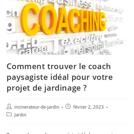
Comment trouver le coach
paysagiste idéal pour votre
projet de jardinage ?
Auteur/autrice
Publication
incinerateur-de-jardin
février 2, 2023
de
publiée :
Post
Jardin
la
category:
publication :